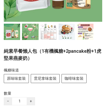
純素早餐懶人包（1有機楓糖+2pancake粉+1虎
堅果燕麥奶）
楓糖味道
原味味套裝
雲尼拿味套裝
咖啡味套裝
數量
−
+