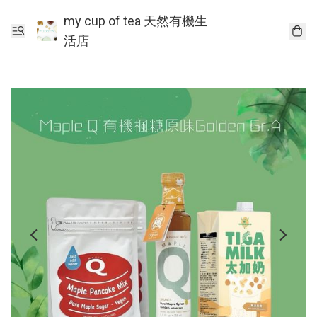
my cup of tea 天然有機生
活店