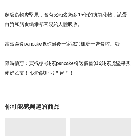
超級食物虎堅果，含有比燕麥奶多15倍的抗氧化物，該蛋
白質和膳食纖維都容易給人體吸收。

當然識食pancake嘅你最後一定識加楓糖一齊食啦。😋

限時優惠：買楓糖+純素pancake粉送價值$36純素虎堅果燕
麥奶乙支！ 快啲試吓啦＂胃＂！
你可能感興趣的商品