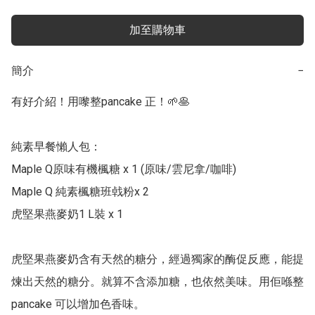
加至購物車
簡介
−
有好介紹！用嚟整pancake 正！🌱🥞

純素早餐懶人包：

Maple Q原味有機楓糖 x 1 (原味/雲尼拿/咖啡) 

Maple Q 純素楓糖班㦸粉x 2

虎堅果燕麥奶1 L裝 x 1

虎堅果燕麥奶含有天然的糖分，經過獨家的酶促反應，能提
煉出天然的糖分。就算不含添加糖，也依然美味。用佢喺整
pancake 可以增加色香味。
