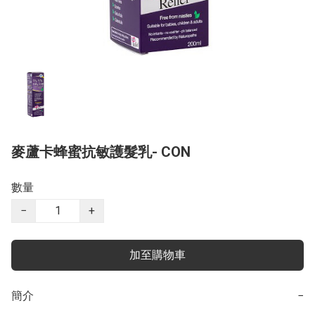
麥蘆卡蜂蜜抗敏護髮乳- CON
數量
−
+
加至購物車
簡介
−