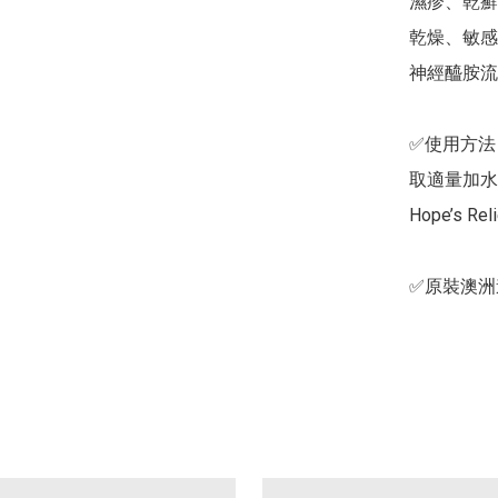
濕疹、乾癬
乾燥、敏感
神經醯胺流
✅使用方法
取適量加水
Hope’s 
✅原裝澳洲