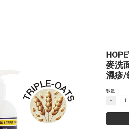
HOPE
麥洗面
濕疹
數量
−