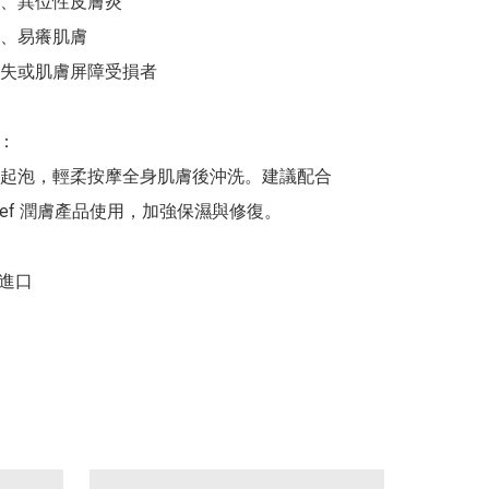
、異位性皮膚炎

、易癢肌膚

失或肌膚屏障受損者

：

起泡，輕柔按摩全身肌膚後沖洗。建議配合 
Relief 潤膚產品使用，加強保濕與修復。

進口