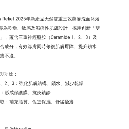
−
e’s Relief 2025年新產品天然雙重三效燕麥洗面沐浴
ml , 專為乾燥、敏感及濕疹性肌膚設計，採用創新「雙
，蘊含三重神經醯胺（Ceramide 1、2、3）及
合成分，有效潔膚同時修復肌膚屏障、提升鎖水
癢不適。

與功效：

de 1、2、3：強化肌膚結構、鎖水、減少乾燥

：形成保護膜、抗炎鎮靜

取：補充脂質、促進保濕、舒緩搔癢
