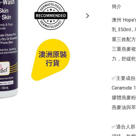
簡介
澳州 Hop
乳 350
重三效配方」
三重燕麥複
力，舒緩乾
✅主要成份
Cerami
膠體燕麥粉
燕麥油與萃
✅適合人群
