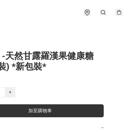
im -天然甘露羅漢果健康糖
裝) *新包裝*
+
加至購物車
−