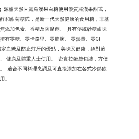
0g  源甜天然甘露羅漢果白糖使用優質羅漢果甜甙，
醇和甜菊糖甙，是新一代天然健康的食用糖，非基
無添加色素、香精及防腐劑。  具有傳統砂糖甜味
擁有零糖、零卡路里、零脂肪、 零熱量、零GI
穩定血糖及防止蛀牙的優點，美味又健康，絕對適
、 健康及體重人士使用。  密實拉鏈袋包裝，方便
。  適合不同料理烹調及可直接添加在各式冷熱飲
用。