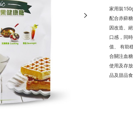
家用裝15
配合赤蘚糖
因改造、絕
口感，同時
值、 有助
合關注血糖
使用及存放
品及甜品食