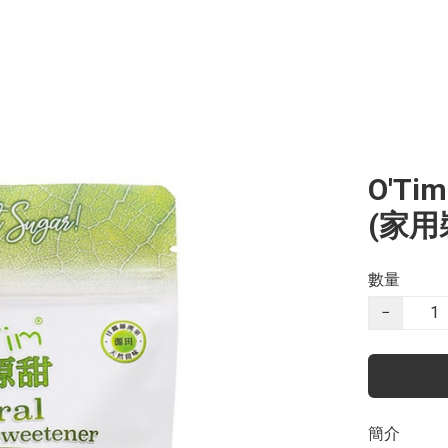
O'T
(家用
數量
−
簡介