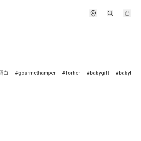
蛋白
gourmethamper
forher
babygift
babyham